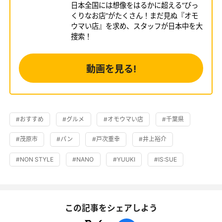
日本全国には想像をはるかに超える“びっ
くりなお店”がたくさん！まだ見ぬ『オモ
ウマい店』を求め、スタッフが日本中を大
捜索！
動画を見る!
#おすすめ
#グルメ
#オモウマい店
#千葉県
#茂原市
#パン
#戸次重幸
#井上裕介
#NON STYLE
#NANO
#YUUKI
#IS:SUE
この記事をシェアしよう