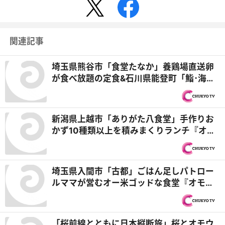
関連記事
埼玉県熊谷市「食堂たなか」養鶏場直送卵
が食べ放題の定食&石川県能登町「鮨･海鮮
料理 津久司」震災を乗り越え感動の再オー
プン！『オモウマい店』
新潟県上越市「ありがた八食堂」手作りお
かず10種類以上を積みまくりランチ『オモ
ウマい店』
埼玉県入間市「古都」ごはん足しパトロー
ルママが営むオー米ゴッドな食堂『オモウ
マい店』
「桜前線とともに日本縦断旅」桜とオモウ