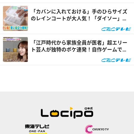
「カバンに入れておける」手のひらサイズ
のレインコートが大人気！「ダイソー」で
買える夏の便利グッズ...
「江戸時代から家族全員が医者」超エリー
ト芸人が独特のボケ連発！自作ゲームで三
上悠亜が歌声を披露『...