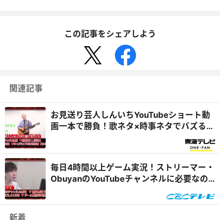
この記事をシェアしよう
関連記事
お見送り芸人しんいちYouTubeショート動
画一本で勝負！歌ネタ×時事ネタでバズる秘
策とは？
毎日4時間以上ゲーム実況！ストリーマー・
ObuyanのYouTubeチャンネルに必要なの
は「心」と「体」の強化...
新着