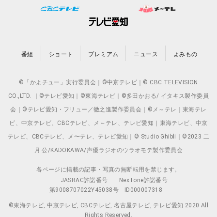
番組
ショート
プレミアム
ニュース
よみもの
©「かよチュー」実行委員会｜©中京テレビ｜© CBC TELEVISION
CO.,LTD. ｜©テレビ愛知｜©東海テレビ｜©多田かおる/ イタキス製作委員
会｜©テレビ愛知・フリュー／徹之進製作委員会｜©メ～テレ｜東海テレ
ビ、中京テレビ、CBCテレビ、メ～テレ、テレビ愛知｜東海テレビ、中京
テレビ、CBCテレビ、メ〜テレ、テレビ愛知｜© Studio Ghibli｜©2023 二
月 公/KADOKAWA/声優ラジオのウラオモテ製作委員会
各ページに掲載の記事・写真の無断転用を禁じます。
JASRAC許諾番号
NexTone許諾番号
第9008707022Y45038号
ID000007318
©東海テレビ, 中京テレビ, CBCテレビ, 名古屋テレビ, テレビ愛知 2020 All
Rights Reserved.