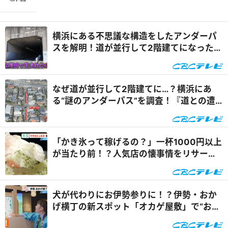
横浜にある不思議な構造をしたアンダーパ
スを解明！道が並行して2階建てになったワ
ケとは『道との遭遇』
なぜ道が並行して2階建てに…？横浜にあ
る“謎のアンダーパス”を調査！『道との遭
遇』
「かき氷って稼げるの？」一杯1000円以上
が当たり前！？人気店の懐事情をリサーチ
『チャント！』
犬が代わりにお伊勢参りに！？伊勢・おか
げ横丁の新スポット「オカゲ屋敷」で“おか
げ犬”を体験『チャン...