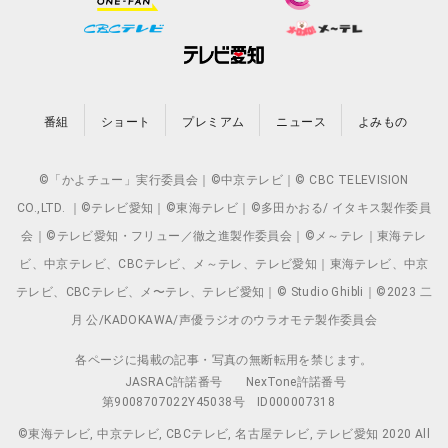
番組
ショート
プレミアム
ニュース
よみもの
©「かよチュー」実行委員会｜©中京テレビ｜© CBC TELEVISION
CO.,LTD. ｜©テレビ愛知｜©東海テレビ｜©多田かおる/ イタキス製作委員
会｜©テレビ愛知・フリュー／徹之進製作委員会｜©メ～テレ｜東海テレ
ビ、中京テレビ、CBCテレビ、メ～テレ、テレビ愛知｜東海テレビ、中京
テレビ、CBCテレビ、メ〜テレ、テレビ愛知｜© Studio Ghibli｜©2023 二
月 公/KADOKAWA/声優ラジオのウラオモテ製作委員会
各ページに掲載の記事・写真の無断転用を禁じます。
JASRAC許諾番号
NexTone許諾番号
第9008707022Y45038号
ID000007318
©東海テレビ, 中京テレビ, CBCテレビ, 名古屋テレビ, テレビ愛知 2020 All