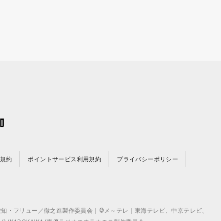
規約
ポイントサービス利用規約
プライバシーポリシー
©テレビ愛知・フリュー／徹之進製作委員会｜©メ～テレ｜東海テレビ、中京テレビ、