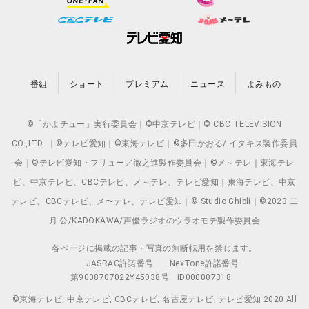
番組
ショート
プレミアム
ニュース
よみもの
©「かよチュー」実行委員会｜©中京テレビ｜© CBC TELEVISION
CO.,LTD. ｜©テレビ愛知｜©東海テレビ｜©多田かおる/ イタキス製作委員
会｜©テレビ愛知・フリュー／徹之進製作委員会｜©メ～テレ｜東海テレ
ビ、中京テレビ、CBCテレビ、メ～テレ、テレビ愛知｜東海テレビ、中京
テレビ、CBCテレビ、メ〜テレ、テレビ愛知｜© Studio Ghibli｜©2023 二
月 公/KADOKAWA/声優ラジオのウラオモテ製作委員会
各ページに掲載の記事・写真の無断転用を禁じます。
JASRAC許諾番号
NexTone許諾番号
第9008707022Y45038号
ID000007318
©東海テレビ, 中京テレビ, CBCテレビ, 名古屋テレビ, テレビ愛知 2020 All