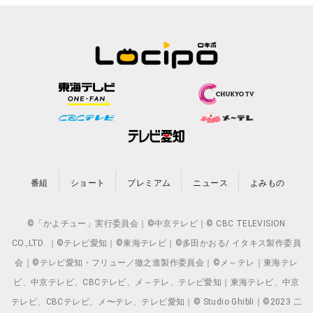
番組
ショート
プレミアム
ニュース
よみもの
©「かよチュー」実行委員会｜©中京テレビ｜© CBC TELEVISION
CO.,LTD. ｜©テレビ愛知｜©東海テレビ｜©多田かおる/ イタキス製作委員
会｜©テレビ愛知・フリュー／徹之進製作委員会｜©メ～テレ｜東海テレ
ビ、中京テレビ、CBCテレビ、メ～テレ、テレビ愛知｜東海テレビ、中京
テレビ、CBCテレビ、メ〜テレ、テレビ愛知｜© Studio Ghibli｜©2023 二