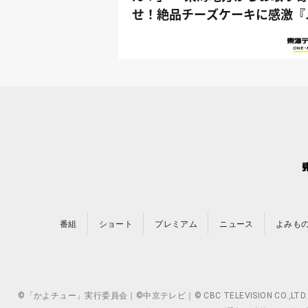
せ！絶品チーズケーキに感激『
っさん家』
番組
ショート
プレミアム
ニュース
よみも
©「かよチュー」実行委員会｜©中京テレビ｜© CBC TELEVISION 