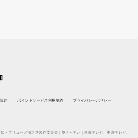
規約
ポイントサービス利用規約
プライバシーポリシー
©テレビ愛知・フリュー／徹之進製作委員会｜©メ～テレ｜東海テレビ、中京テレビ、