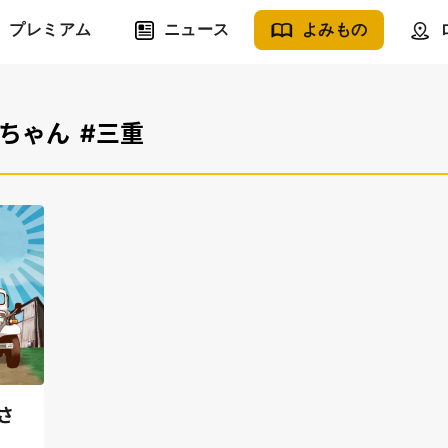
プレミアム
ニュース
よみもの
鶏ちゃん
#三重
さ