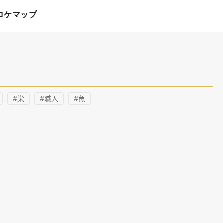
ロケマップ
#栄
#職人
#魚