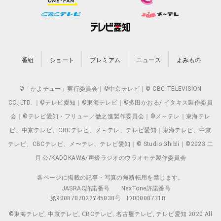
番組
ショート
プレミアム
ニュース
よみもの
©「かよチュー」実行委員会｜©中京テレビ｜© CBC TELEVISION
CO.,LTD. ｜©テレビ愛知｜©東海テレビ｜©多田かおる/ イタキス製作委員
会｜©テレビ愛知・フリュー／徹之進製作委員会｜©メ～テレ｜東海テレ
ビ、中京テレビ、CBCテレビ、メ～テレ、テレビ愛知｜東海テレビ、中京
テレビ、CBCテレビ、メ〜テレ、テレビ愛知｜© Studio Ghibli｜©2023 二
月 公/KADOKAWA/声優ラジオのウラオモテ製作委員会
各ページに掲載の記事・写真の無断転用を禁じます。
JASRAC許諾番号
NexTone許諾番号
第9008707022Y45038号
ID000007318
©東海テレビ, 中京テレビ, CBCテレビ, 名古屋テレビ, テレビ愛知 2020 All