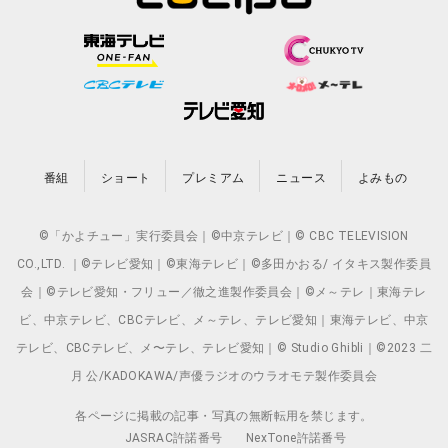
番組
ショート
プレミアム
ニュース
よみもの
©「かよチュー」実行委員会｜©中京テレビ｜© CBC TELEVISION
CO.,LTD. ｜©テレビ愛知｜©東海テレビ｜©多田かおる/ イタキス製作委員
会｜©テレビ愛知・フリュー／徹之進製作委員会｜©メ～テレ｜東海テレ
ビ、中京テレビ、CBCテレビ、メ～テレ、テレビ愛知｜東海テレビ、中京
テレビ、CBCテレビ、メ〜テレ、テレビ愛知｜© Studio Ghibli｜©2023 二
月 公/KADOKAWA/声優ラジオのウラオモテ製作委員会
各ページに掲載の記事・写真の無断転用を禁じます。
JASRAC許諾番号
NexTone許諾番号