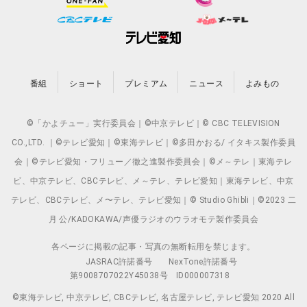
番組
ショート
プレミアム
ニュース
よみもの
©「かよチュー」実行委員会｜©中京テレビ｜© CBC TELEVISION
CO.,LTD. ｜©テレビ愛知｜©東海テレビ｜©多田かおる/ イタキス製作委員
会｜©テレビ愛知・フリュー／徹之進製作委員会｜©メ～テレ｜東海テレ
ビ、中京テレビ、CBCテレビ、メ～テレ、テレビ愛知｜東海テレビ、中京
テレビ、CBCテレビ、メ〜テレ、テレビ愛知｜© Studio Ghibli｜©2023 二
月 公/KADOKAWA/声優ラジオのウラオモテ製作委員会
各ページに掲載の記事・写真の無断転用を禁じます。
JASRAC許諾番号
NexTone許諾番号
第9008707022Y45038号
ID000007318
©東海テレビ, 中京テレビ, CBCテレビ, 名古屋テレビ, テレビ愛知 2020 All