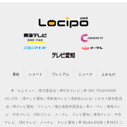
番組
ショート
プレミアム
ニュース
よみもの
©「かよチュー」実行委員会｜©中京テレビ｜© CBC TELEVISION
CO.,LTD. ｜©テレビ愛知｜©東海テレビ｜©多田かおる/ イタキス製作委員
会｜©テレビ愛知・フリュー／徹之進製作委員会｜©メ～テレ｜東海テレ
ビ、中京テレビ、CBCテレビ、メ～テレ、テレビ愛知｜東海テレビ、中京
テレビ、CBCテレビ、メ〜テレ、テレビ愛知｜© Studio Ghibli｜©2023 二