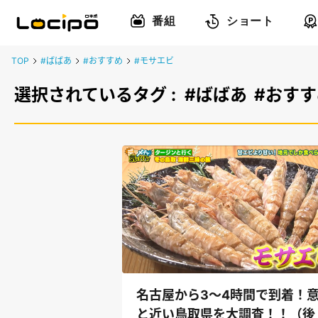
番組
ショート
TOP
#ばばあ
#おすすめ
#モサエビ
選択されているタグ :
#ばばあ
#おすす
名古屋から3～4時間で到着！
と近い鳥取県を大調査！！（後