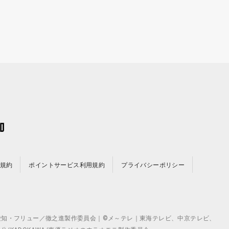
規約
ポイントサービス利用規約
プライバシーポリシー
©テレビ愛知・フリュー／徹之進製作委員会｜©メ～テレ｜東海テレビ、中京テレビ、