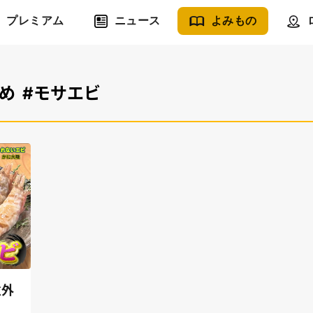
プレミアム
ニュース
よみもの
め
#モサエビ
意外