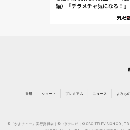
編）『デラメチャ気になる！』
番組
ショート
プレミアム
ニュース
よみも
©「かよチュー」実行委員会｜©中京テレビ｜© CBC TELEVISION 