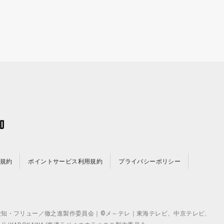
規約
ポイントサービス利用規約
プライバシーポリシー
©テレビ愛知・フリュー／徹之進製作委員会｜©メ～テレ｜東海テレビ、中京テレビ、