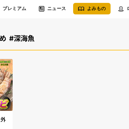
プレミアム
ニュース
よみもの
め
#深海魚
意外