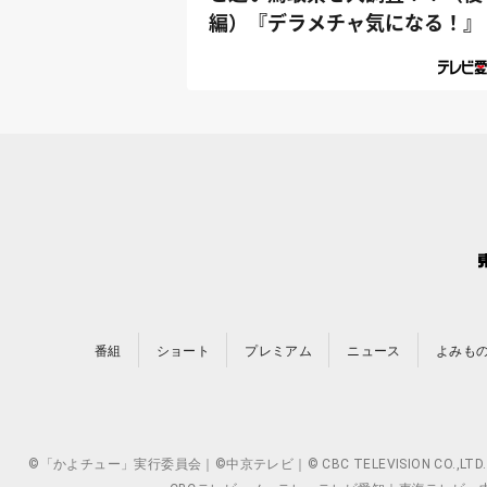
編）『デラメチャ気になる！』
番組
ショート
プレミアム
ニュース
よみも
©「かよチュー」実行委員会｜©中京テレビ｜© CBC TELEVISION 