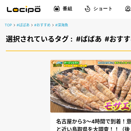
番組
ショート
TOP
#ばばあ
#おすすめ
#深海魚
選択されているタグ :
#ばばあ
#おすす
名古屋から3～4時間で到着！
と近い鳥取県を大調査！！（後