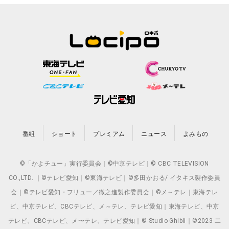
番組
ショート
プレミアム
ニュース
よみもの
©「かよチュー」実行委員会｜©中京テレビ｜© CBC TELEVISION
CO.,LTD. ｜©テレビ愛知｜©東海テレビ｜©多田かおる/ イタキス製作委員
会｜©テレビ愛知・フリュー／徹之進製作委員会｜©メ～テレ｜東海テレ
ビ、中京テレビ、CBCテレビ、メ～テレ、テレビ愛知｜東海テレビ、中京
テレビ、CBCテレビ、メ〜テレ、テレビ愛知｜© Studio Ghibli｜©2023 二