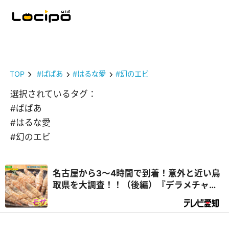
TOP
#ばばあ
#はるな愛
#幻のエビ
選択されているタグ：
#ばばあ
#はるな愛
#幻のエビ
名古屋から3～4時間で到着！意外と近い鳥
取県を大調査！！（後編）『デラメチャ気
になる！』