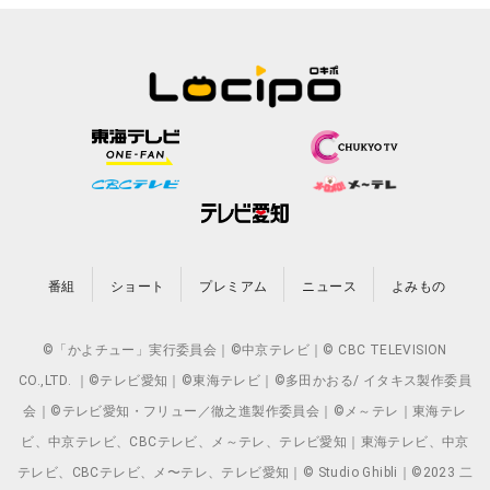
番組
ショート
プレミアム
ニュース
よみもの
©「かよチュー」実行委員会｜©中京テレビ｜© CBC TELEVISION
CO.,LTD. ｜©テレビ愛知｜©東海テレビ｜©多田かおる/ イタキス製作委員
会｜©テレビ愛知・フリュー／徹之進製作委員会｜©メ～テレ｜東海テレ
ビ、中京テレビ、CBCテレビ、メ～テレ、テレビ愛知｜東海テレビ、中京
テレビ、CBCテレビ、メ〜テレ、テレビ愛知｜© Studio Ghibli｜©2023 二