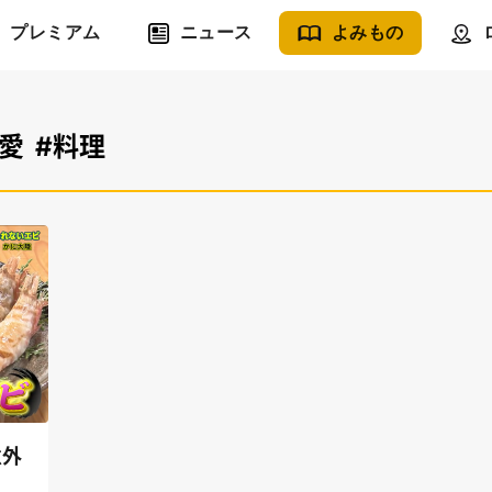
プレミアム
ニュース
よみもの
愛
#料理
意外