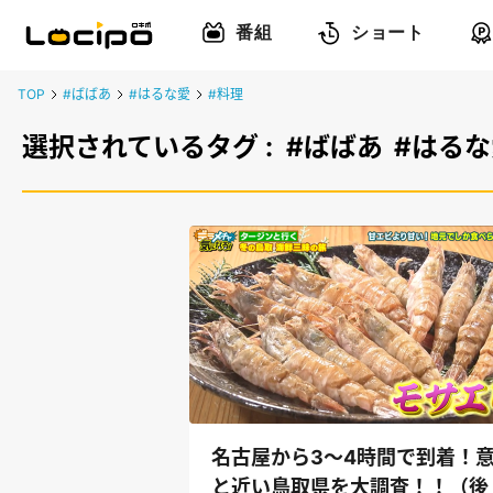
番組
ショート
TOP
#ばばあ
#はるな愛
#料理
選択されているタグ :
#ばばあ
#はるな
名古屋から3～4時間で到着！
と近い鳥取県を大調査！！（後