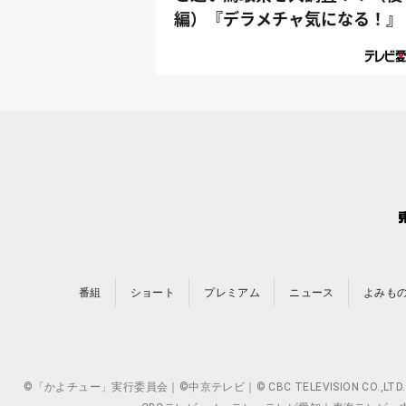
編）『デラメチャ気になる！』
番組
ショート
プレミアム
ニュース
よみも
©「かよチュー」実行委員会｜©中京テレビ｜© CBC TELEVISION 