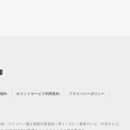
規約
ポイントサービス利用規約
プライバシーポリシー
©テレビ愛知・フリュー／徹之進製作委員会｜©メ～テレ｜東海テレビ、中京テレビ、