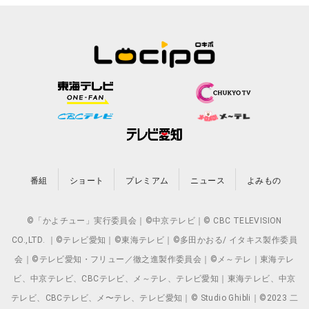
番組
ショート
プレミアム
ニュース
よみもの
©「かよチュー」実行委員会｜©中京テレビ｜© CBC TELEVISION
CO.,LTD. ｜©テレビ愛知｜©東海テレビ｜©多田かおる/ イタキス製作委員
会｜©テレビ愛知・フリュー／徹之進製作委員会｜©メ～テレ｜東海テレ
ビ、中京テレビ、CBCテレビ、メ～テレ、テレビ愛知｜東海テレビ、中京
テレビ、CBCテレビ、メ〜テレ、テレビ愛知｜© Studio Ghibli｜©2023 二