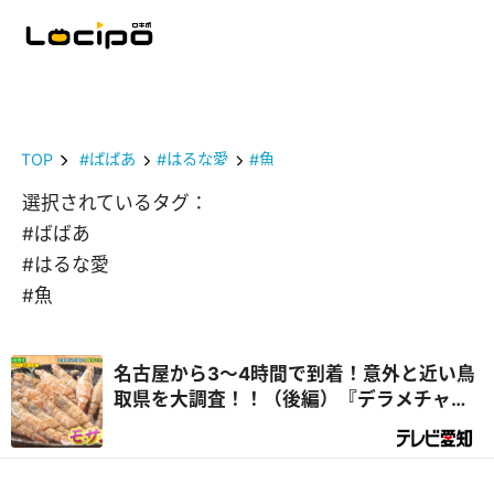
TOP
#ばばあ
#はるな愛
#魚
選択されているタグ：
#ばばあ
#はるな愛
#魚
名古屋から3～4時間で到着！意外と近い鳥
取県を大調査！！（後編）『デラメチャ気
になる！』