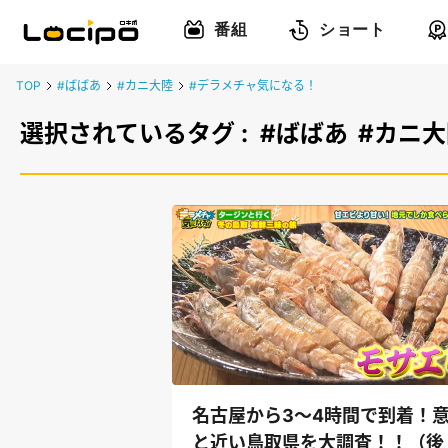
番組
ショート
TOP
#ばばあ
#カニ大陸
#デラメチャ気になる！
選択されているタグ :
#ばばあ
#カニ大
名古屋から3～4時間で到着！
と近い鳥取県を大調査！！（後