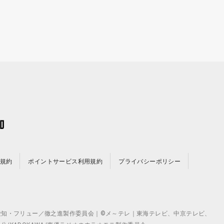
規約
ポイントサービス利用規約
プライバシーポリシー
©テレビ愛知・フリュー／徹之進製作委員会｜©メ～テレ｜東海テレビ、中京テレビ、