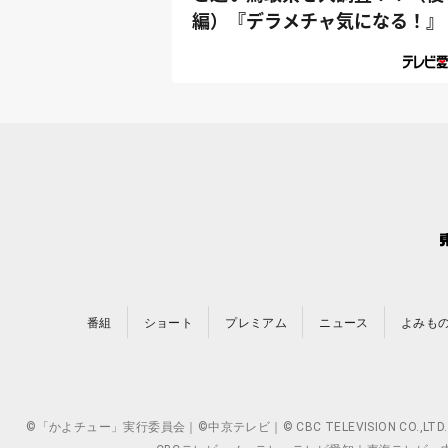
編）『デラメチャ気になる！』
番組
ショート
プレミアム
ニュース
よみも
©「かよチュー」実行委員会｜©中京テレビ｜© CBC TELEVISION 