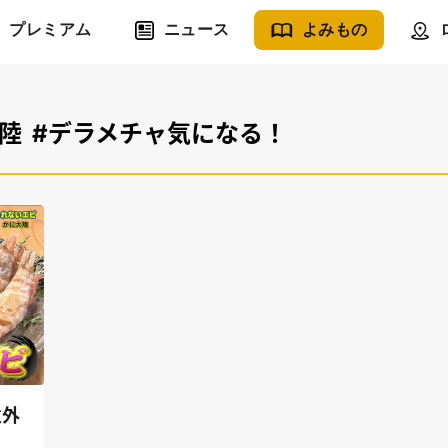
プレミアム
ニュース
よみもの
陸
#デラメチャ気になる！
意外