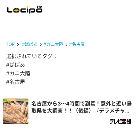
TOP
#ばばあ
#カニ大陸
#名古屋
選択されているタグ：
#ばばあ
#カニ大陸
#名古屋
名古屋から3～4時間で到着！意外と近い鳥
取県を大調査！！（後編）『デラメチャ気
になる！』