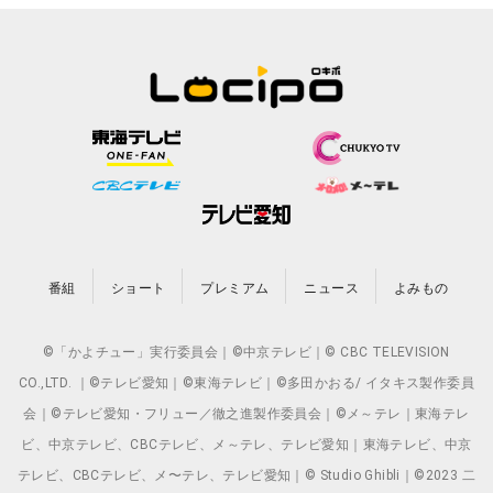
番組
ショート
プレミアム
ニュース
よみもの
©「かよチュー」実行委員会｜©中京テレビ｜© CBC TELEVISION
CO.,LTD. ｜©テレビ愛知｜©東海テレビ｜©多田かおる/ イタキス製作委員
会｜©テレビ愛知・フリュー／徹之進製作委員会｜©メ～テレ｜東海テレ
ビ、中京テレビ、CBCテレビ、メ～テレ、テレビ愛知｜東海テレビ、中京
テレビ、CBCテレビ、メ〜テレ、テレビ愛知｜© Studio Ghibli｜©2023 二