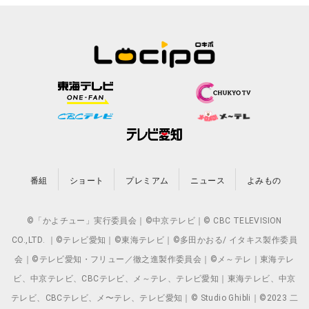
番組
ショート
プレミアム
ニュース
よみもの
©「かよチュー」実行委員会｜©中京テレビ｜© CBC TELEVISION
CO.,LTD. ｜©テレビ愛知｜©東海テレビ｜©多田かおる/ イタキス製作委員
会｜©テレビ愛知・フリュー／徹之進製作委員会｜©メ～テレ｜東海テレ
ビ、中京テレビ、CBCテレビ、メ～テレ、テレビ愛知｜東海テレビ、中京
テレビ、CBCテレビ、メ〜テレ、テレビ愛知｜© Studio Ghibli｜©2023 二