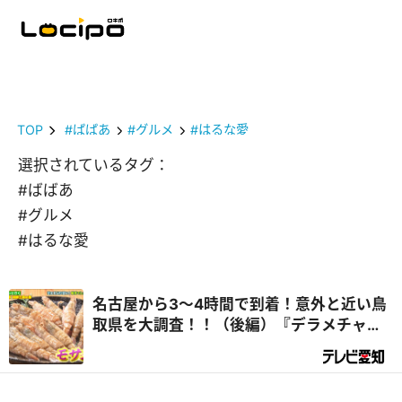
TOP
#ばばあ
#グルメ
#はるな愛
選択されているタグ：
#ばばあ
#グルメ
#はるな愛
名古屋から3～4時間で到着！意外と近い鳥
取県を大調査！！（後編）『デラメチャ気
になる！』