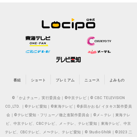
番組
ショート
プレミアム
ニュース
よみもの
©「かよチュー」実行委員会｜©中京テレビ｜© CBC TELEVISION
CO.,LTD. ｜©テレビ愛知｜©東海テレビ｜©多田かおる/ イタキス製作委員
会｜©テレビ愛知・フリュー／徹之進製作委員会｜©メ～テレ｜東海テレ
ビ、中京テレビ、CBCテレビ、メ～テレ、テレビ愛知｜東海テレビ、中京
テレビ、CBCテレビ、メ〜テレ、テレビ愛知｜© Studio Ghibli｜©2023 二