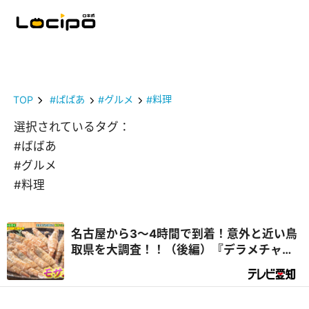
TOP
#ばばあ
#グルメ
#料理
選択されているタグ：
#ばばあ
#グルメ
#料理
名古屋から3～4時間で到着！意外と近い鳥
取県を大調査！！（後編）『デラメチャ気
になる！』