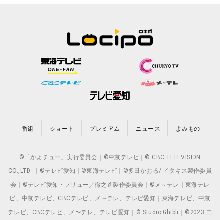
番組
ショート
プレミアム
ニュース
よみもの
©「かよチュー」実行委員会｜©中京テレビ｜© CBC TELEVISION
CO.,LTD. ｜©テレビ愛知｜©東海テレビ｜©多田かおる/ イタキス製作委員
会｜©テレビ愛知・フリュー／徹之進製作委員会｜©メ～テレ｜東海テレ
ビ、中京テレビ、CBCテレビ、メ～テレ、テレビ愛知｜東海テレビ、中京
テレビ、CBCテレビ、メ〜テレ、テレビ愛知｜© Studio Ghibli｜©2023 二