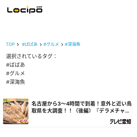
TOP
#ばばあ
#グルメ
#深海魚
選択されているタグ：
#ばばあ
#グルメ
#深海魚
名古屋から3～4時間で到着！意外と近い鳥
取県を大調査！！（後編）『デラメチャ気
になる！』