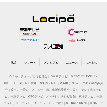
番組
ショート
プレミアム
ニュース
よみもの
©「かよチュー」実行委員会｜©中京テレビ｜© CBC TELEVISION
CO.,LTD. ｜©テレビ愛知｜©東海テレビ｜©多田かおる/ イタキス製作委員
会｜©テレビ愛知・フリュー／徹之進製作委員会｜©メ～テレ｜東海テレ
ビ、中京テレビ、CBCテレビ、メ～テレ、テレビ愛知｜東海テレビ、中京
テレビ、CBCテレビ、メ〜テレ、テレビ愛知｜© Studio Ghibli｜©2023 二