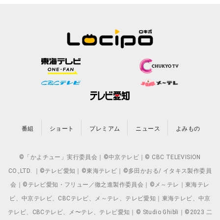
番組
ショート
プレミアム
ニュース
よみもの
©「かよチュー」実行委員会｜©中京テレビ｜© CBC TELEVISION
CO.,LTD. ｜©テレビ愛知｜©東海テレビ｜©多田かおる/ イタキス製作委員
会｜©テレビ愛知・フリュー／徹之進製作委員会｜©メ～テレ｜東海テレ
ビ、中京テレビ、CBCテレビ、メ～テレ、テレビ愛知｜東海テレビ、中京
テレビ、CBCテレビ、メ〜テレ、テレビ愛知｜© Studio Ghibli｜©2023 二