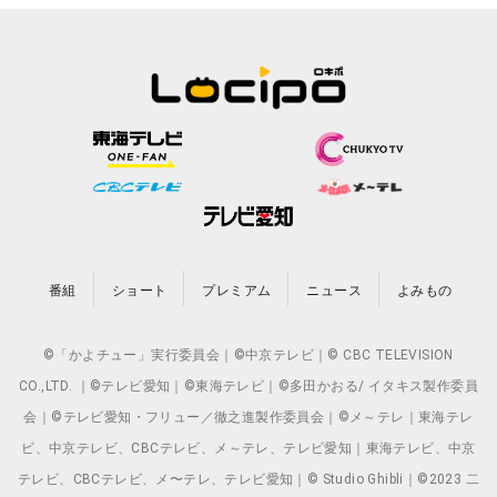
番組
ショート
プレミアム
ニュース
よみもの
©「かよチュー」実行委員会｜©中京テレビ｜© CBC TELEVISION
CO.,LTD. ｜©テレビ愛知｜©東海テレビ｜©多田かおる/ イタキス製作委員
会｜©テレビ愛知・フリュー／徹之進製作委員会｜©メ～テレ｜東海テレ
ビ、中京テレビ、CBCテレビ、メ～テレ、テレビ愛知｜東海テレビ、中京
テレビ、CBCテレビ、メ〜テレ、テレビ愛知｜© Studio Ghibli｜©2023 二