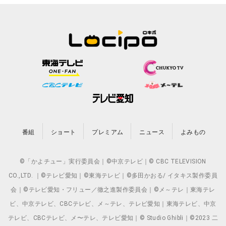
番組
ショート
プレミアム
ニュース
よみもの
©「かよチュー」実行委員会｜©中京テレビ｜© CBC TELEVISION
CO.,LTD. ｜©テレビ愛知｜©東海テレビ｜©多田かおる/ イタキス製作委員
会｜©テレビ愛知・フリュー／徹之進製作委員会｜©メ～テレ｜東海テレ
ビ、中京テレビ、CBCテレビ、メ～テレ、テレビ愛知｜東海テレビ、中京
テレビ、CBCテレビ、メ〜テレ、テレビ愛知｜© Studio Ghibli｜©2023 二