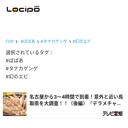
TOP
#ばばあ
#タナカゲンゲ
#幻のエビ
選択されているタグ：
#ばばあ
#タナカゲンゲ
#幻のエビ
名古屋から3～4時間で到着！意外と近い鳥
取県を大調査！！（後編）『デラメチャ気
になる！』