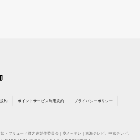
規約
ポイントサービス利用規約
プライバシーポリシー
©テレビ愛知・フリュー／徹之進製作委員会｜©メ～テレ｜東海テレビ、中京テレビ、