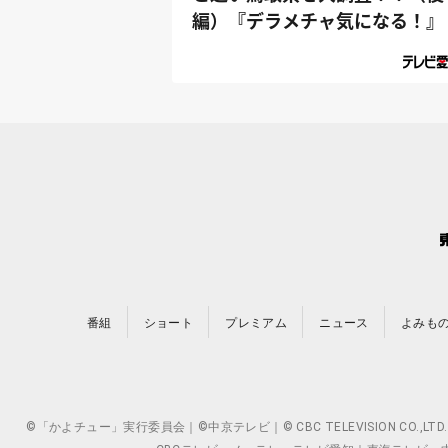
編）『デラメチャ気になる！』
番組
ショート
プレミアム
ニュース
よみも
©「かよチュー」実行委員会｜©中京テレビ｜© CBC TELEVISION 