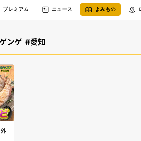
プレミアム
ニュース
よみもの
カゲンゲ
#愛知
意外