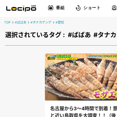
番組
ショート
TOP
#ばばあ
#タナカゲンゲ
#愛知
選択されているタグ :
#ばばあ
#タナ
名古屋から3～4時間で到着！
と近い鳥取県を大調査！！（後