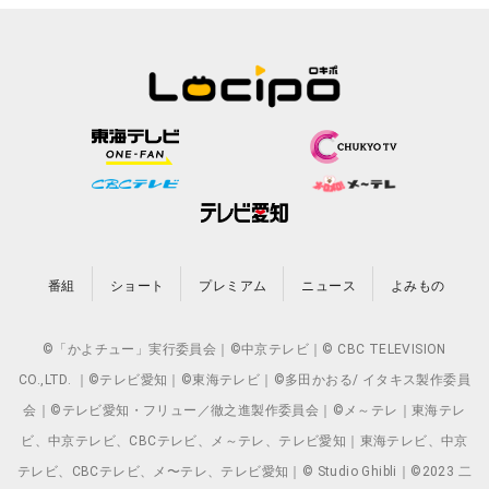
番組
ショート
プレミアム
ニュース
よみもの
©「かよチュー」実行委員会｜©中京テレビ｜© CBC TELEVISION
CO.,LTD. ｜©テレビ愛知｜©東海テレビ｜©多田かおる/ イタキス製作委員
会｜©テレビ愛知・フリュー／徹之進製作委員会｜©メ～テレ｜東海テレ
ビ、中京テレビ、CBCテレビ、メ～テレ、テレビ愛知｜東海テレビ、中京
テレビ、CBCテレビ、メ〜テレ、テレビ愛知｜© Studio Ghibli｜©2023 二