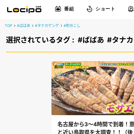
番組
ショート
TOP
#ばばあ
#タナカゲンゲ
#町おこし
選択されているタグ :
#ばばあ
#タナ
名古屋から3～4時間で到着！
と近い鳥取県を大調査！！（後