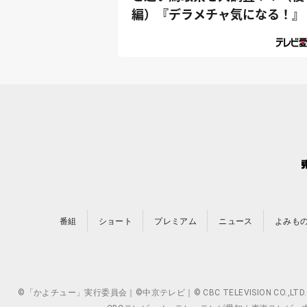
編）『デラメチャ気になる！』
番組
ショート
プレミアム
ニュース
よみも
©「かよチュー」実行委員会｜©中京テレビ｜© CBC TELEVISION 