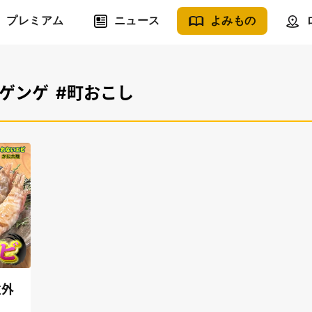
プレミアム
ニュース
よみもの
カゲンゲ
#町おこし
意外