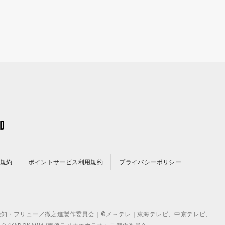
規約
ポイントサービス利用規約
プライバシーポリシー
©テレビ愛知・フリュー／徹之進製作委員会｜©メ～テレ｜東海テレビ、中京テレビ、