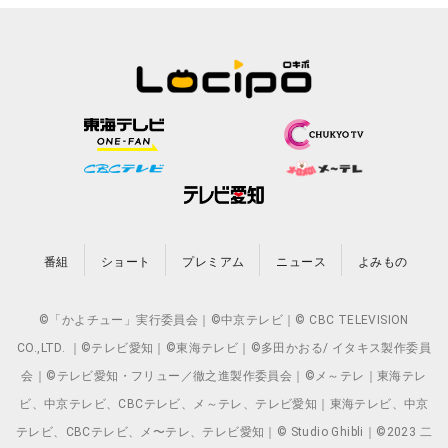
番組
ショート
プレミアム
ニュース
よみもの
©「かよチュー」実行委員会｜©中京テレビ｜© CBC TELEVISION
CO.,LTD. ｜©テレビ愛知｜©東海テレビ｜©多田かおる/ イタキス製作委員
会｜©テレビ愛知・フリュー／徹之進製作委員会｜©メ～テレ｜東海テレ
ビ、中京テレビ、CBCテレビ、メ～テレ、テレビ愛知｜東海テレビ、中京
テレビ、CBCテレビ、メ〜テレ、テレビ愛知｜© Studio Ghibli｜©2023 二