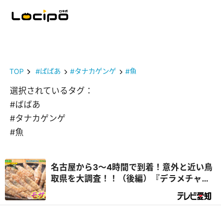
TOP
#ばばあ
#タナカゲンゲ
#魚
選択されているタグ：
#ばばあ
#タナカゲンゲ
#魚
名古屋から3～4時間で到着！意外と近い鳥
取県を大調査！！（後編）『デラメチャ気
になる！』