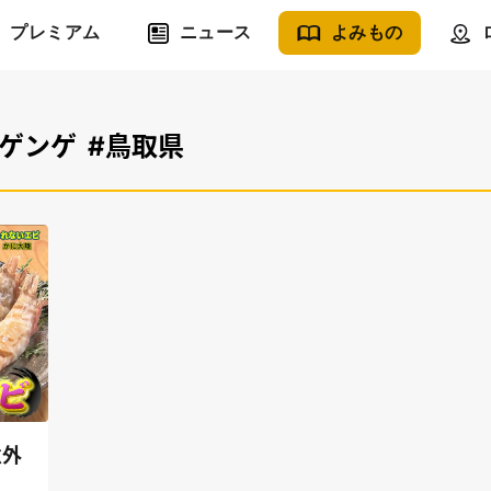
プレミアム
ニュース
よみもの
カゲンゲ
#鳥取県
意外