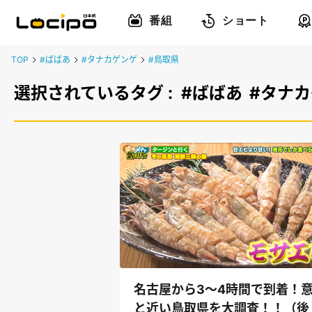
番組
ショート
TOP
#ばばあ
#タナカゲンゲ
#鳥取県
選択されているタグ :
#ばばあ
#タナ
名古屋から3～4時間で到着！
と近い鳥取県を大調査！！（後