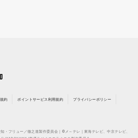
規約
ポイントサービス利用規約
プライバシーポリシー
©テレビ愛知・フリュー／徹之進製作委員会｜©メ～テレ｜東海テレビ、中京テレビ、