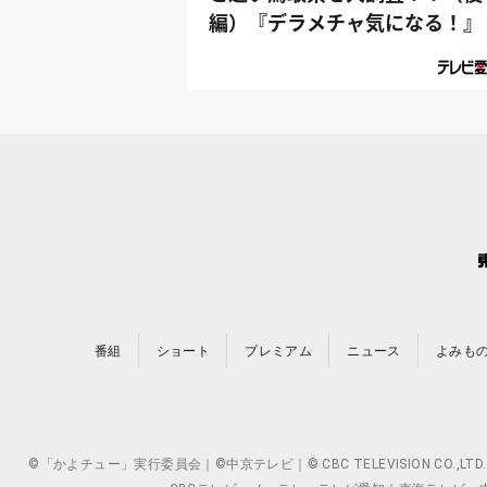
編）『デラメチャ気になる！』
番組
ショート
プレミアム
ニュース
よみも
©「かよチュー」実行委員会｜©中京テレビ｜© CBC TELEVISION 