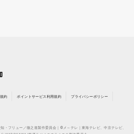
規約
ポイントサービス利用規約
プライバシーポリシー
©テレビ愛知・フリュー／徹之進製作委員会｜©メ～テレ｜東海テレビ、中京テレビ、