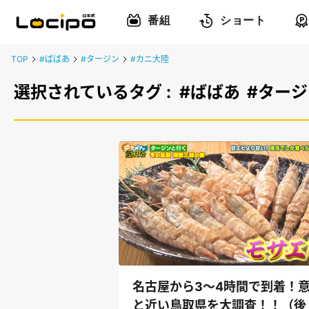
番組
ショート
TOP
#ばばあ
#タージン
#カニ大陸
選択されているタグ :
#ばばあ
#タージ
名古屋から3～4時間で到着！
と近い鳥取県を大調査！！（後