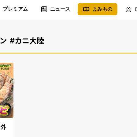
プレミアム
ニュース
よみもの
ン
#カニ大陸
意外