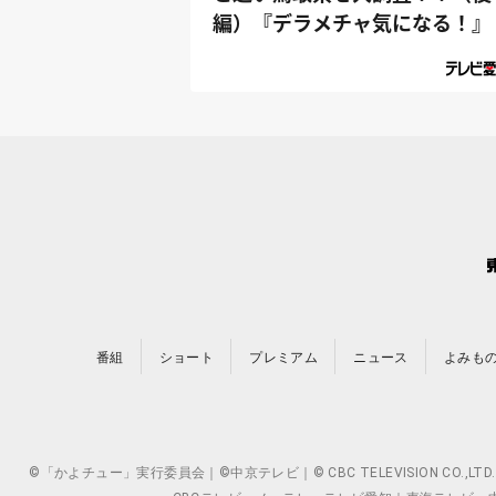
編）『デラメチャ気になる！』
番組
ショート
プレミアム
ニュース
よみも
©「かよチュー」実行委員会｜©中京テレビ｜© CBC TELEVISION 