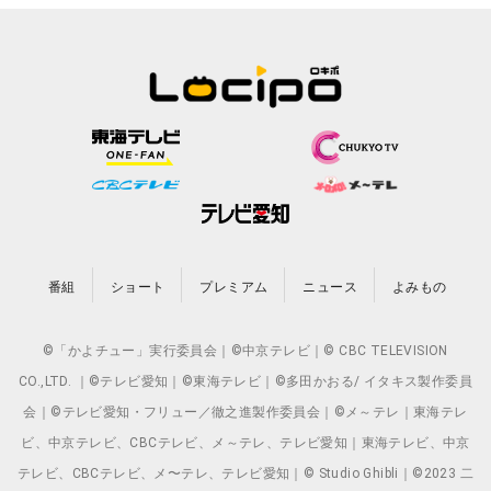
番組
ショート
プレミアム
ニュース
よみもの
©「かよチュー」実行委員会｜©中京テレビ｜© CBC TELEVISION
CO.,LTD. ｜©テレビ愛知｜©東海テレビ｜©多田かおる/ イタキス製作委員
会｜©テレビ愛知・フリュー／徹之進製作委員会｜©メ～テレ｜東海テレ
ビ、中京テレビ、CBCテレビ、メ～テレ、テレビ愛知｜東海テレビ、中京
テレビ、CBCテレビ、メ〜テレ、テレビ愛知｜© Studio Ghibli｜©2023 二