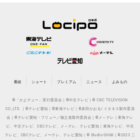
番組
ショート
プレミアム
ニュース
よみもの
©「かよチュー」実行委員会｜©中京テレビ｜© CBC TELEVISION
CO.,LTD. ｜©テレビ愛知｜©東海テレビ｜©多田かおる/ イタキス製作委員
会｜©テレビ愛知・フリュー／徹之進製作委員会｜©メ～テレ｜東海テレ
ビ、中京テレビ、CBCテレビ、メ～テレ、テレビ愛知｜東海テレビ、中京
テレビ、CBCテレビ、メ〜テレ、テレビ愛知｜© Studio Ghibli｜©2023 二