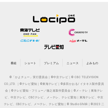
番組
ショート
プレミアム
ニュース
よみもの
©「かよチュー」実行委員会｜©中京テレビ｜© CBC TELEVISION
CO.,LTD. ｜©テレビ愛知｜©東海テレビ｜©多田かおる/ イタキス製作委員
会｜©テレビ愛知・フリュー／徹之進製作委員会｜©メ～テレ｜東海テレ
ビ、中京テレビ、CBCテレビ、メ～テレ、テレビ愛知｜東海テレビ、中京
テレビ、CBCテレビ、メ〜テレ、テレビ愛知｜© Studio Ghibli｜©2023 二