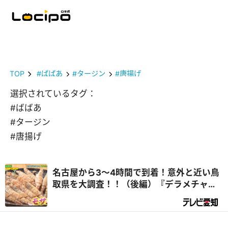
TOP
#ばばあ
#タージン
#唐揚げ
選択されているタグ：
#ばばあ
#タージン
#唐揚げ
名古屋から3～4時間で到着！意外と近い鳥
取県を大調査！！（後編）『デラメチャ気
になる！』