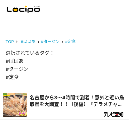
TOP
#ばばあ
#タージン
#定食
選択されているタグ：
#ばばあ
#タージン
#定食
名古屋から3～4時間で到着！意外と近い鳥
取県を大調査！！（後編）『デラメチャ気
になる！』