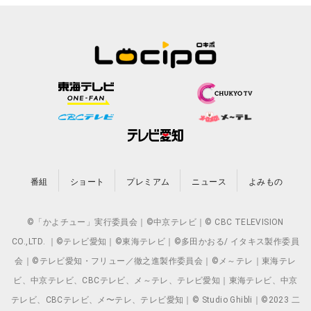
番組
ショート
プレミアム
ニュース
よみもの
©「かよチュー」実行委員会｜©中京テレビ｜© CBC TELEVISION
CO.,LTD. ｜©テレビ愛知｜©東海テレビ｜©多田かおる/ イタキス製作委員
会｜©テレビ愛知・フリュー／徹之進製作委員会｜©メ～テレ｜東海テレ
ビ、中京テレビ、CBCテレビ、メ～テレ、テレビ愛知｜東海テレビ、中京
テレビ、CBCテレビ、メ〜テレ、テレビ愛知｜© Studio Ghibli｜©2023 二