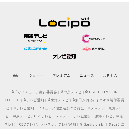
番組
ショート
プレミアム
ニュース
よみもの
©「かよチュー」実行委員会｜©中京テレビ｜© CBC TELEVISION
CO.,LTD. ｜©テレビ愛知｜©東海テレビ｜©多田かおる/ イタキス製作委員
会｜©テレビ愛知・フリュー／徹之進製作委員会｜©メ～テレ｜東海テレ
ビ、中京テレビ、CBCテレビ、メ～テレ、テレビ愛知｜東海テレビ、中京
テレビ、CBCテレビ、メ〜テレ、テレビ愛知｜© Studio Ghibli｜©2023 二