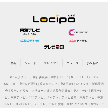
番組
ショート
プレミアム
ニュース
よみもの
©「かよチュー」実行委員会｜©中京テレビ｜© CBC TELEVISION
CO.,LTD. ｜©テレビ愛知｜©東海テレビ｜©多田かおる/ イタキス製作委員
会｜©テレビ愛知・フリュー／徹之進製作委員会｜©メ～テレ｜東海テレ
ビ、中京テレビ、CBCテレビ、メ～テレ、テレビ愛知｜東海テレビ、中京
テレビ、CBCテレビ、メ〜テレ、テレビ愛知｜© Studio Ghibli｜©2023 二