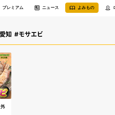
プレミアム
ニュース
よみもの
ビ愛知
#モサエビ
意外