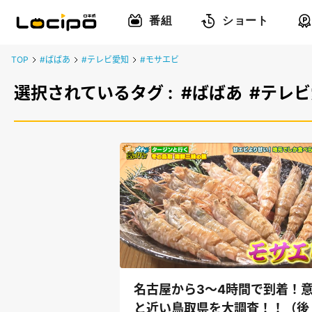
番組
ショート
TOP
#ばばあ
#テレビ愛知
#モサエビ
選択されているタグ :
#ばばあ
#テレ
名古屋から3～4時間で到着！
と近い鳥取県を大調査！！（後