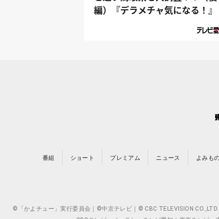
編）『デラメチャ気になる！』
番組
ショート
プレミアム
ニュース
よみも
©「かよチュー」実行委員会｜©中京テレビ｜© CBC TELEVISION 