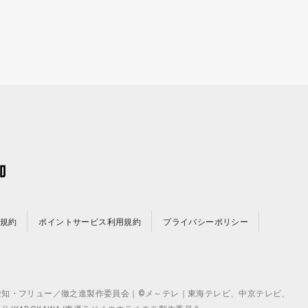
規約
ポイントサービス利用規約
プライバシーポリシー
©テレビ愛知・フリュー／徹之進製作委員会｜©メ～テレ｜東海テレビ、中京テレビ、