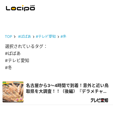
TOP
#ばばあ
#テレビ愛知
#冬
選択されているタグ：
#ばばあ
#テレビ愛知
#冬
名古屋から3～4時間で到着！意外と近い鳥
取県を大調査！！（後編）『デラメチャ気
になる！』