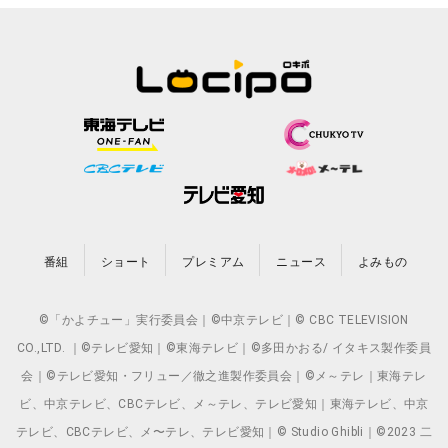
番組
ショート
プレミアム
ニュース
よみもの
©「かよチュー」実行委員会｜©中京テレビ｜© CBC TELEVISION
CO.,LTD. ｜©テレビ愛知｜©東海テレビ｜©多田かおる/ イタキス製作委員
会｜©テレビ愛知・フリュー／徹之進製作委員会｜©メ～テレ｜東海テレ
ビ、中京テレビ、CBCテレビ、メ～テレ、テレビ愛知｜東海テレビ、中京
テレビ、CBCテレビ、メ〜テレ、テレビ愛知｜© Studio Ghibli｜©2023 二