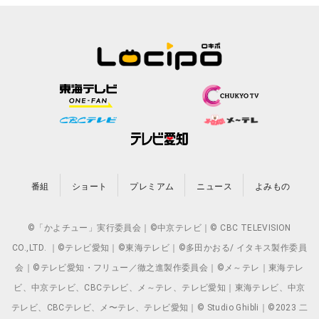
番組
ショート
プレミアム
ニュース
よみもの
©「かよチュー」実行委員会｜©中京テレビ｜© CBC TELEVISION
CO.,LTD. ｜©テレビ愛知｜©東海テレビ｜©多田かおる/ イタキス製作委員
会｜©テレビ愛知・フリュー／徹之進製作委員会｜©メ～テレ｜東海テレ
ビ、中京テレビ、CBCテレビ、メ～テレ、テレビ愛知｜東海テレビ、中京
テレビ、CBCテレビ、メ〜テレ、テレビ愛知｜© Studio Ghibli｜©2023 二