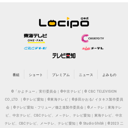
番組
ショート
プレミアム
ニュース
よみもの
©「かよチュー」実行委員会｜©中京テレビ｜© CBC TELEVISION
CO.,LTD. ｜©テレビ愛知｜©東海テレビ｜©多田かおる/ イタキス製作委員
会｜©テレビ愛知・フリュー／徹之進製作委員会｜©メ～テレ｜東海テレ
ビ、中京テレビ、CBCテレビ、メ～テレ、テレビ愛知｜東海テレビ、中京
テレビ、CBCテレビ、メ〜テレ、テレビ愛知｜© Studio Ghibli｜©2023 二