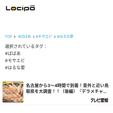
TOP
#ばばあ
#モサエビ
#はるな愛
選択されているタグ：
#ばばあ
#モサエビ
#はるな愛
名古屋から3～4時間で到着！意外と近い鳥
取県を大調査！！（後編）『デラメチャ気
になる！』