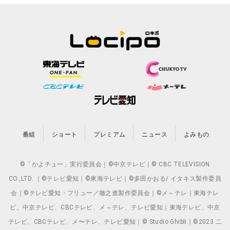
番組
ショート
プレミアム
ニュース
よみもの
©「かよチュー」実行委員会｜©中京テレビ｜© CBC TELEVISION
CO.,LTD. ｜©テレビ愛知｜©東海テレビ｜©多田かおる/ イタキス製作委員
会｜©テレビ愛知・フリュー／徹之進製作委員会｜©メ～テレ｜東海テレ
ビ、中京テレビ、CBCテレビ、メ～テレ、テレビ愛知｜東海テレビ、中京
テレビ、CBCテレビ、メ〜テレ、テレビ愛知｜© Studio Ghibli｜©2023 二