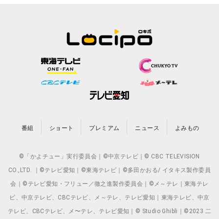
番組
ショート
プレミアム
ニュース
よみもの
©「かよチュー」実行委員会｜©中京テレビ｜© CBC TELEVISION
CO.,LTD. ｜©テレビ愛知｜©東海テレビ｜©多田かおる/ イタキス製作委員
会｜©テレビ愛知・フリュー／徹之進製作委員会｜©メ～テレ｜東海テレ
ビ、中京テレビ、CBCテレビ、メ～テレ、テレビ愛知｜東海テレビ、中京
テレビ、CBCテレビ、メ〜テレ、テレビ愛知｜© Studio Ghibli｜©2023 二