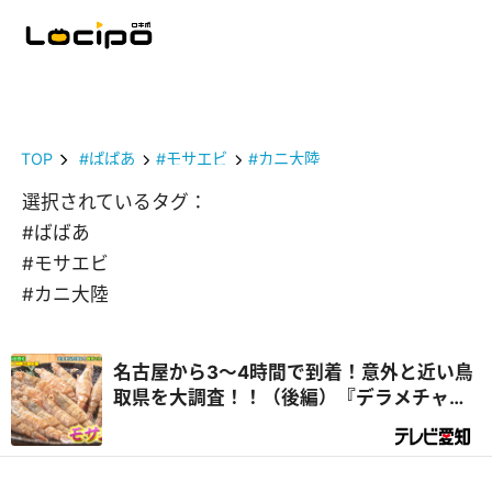
TOP
#ばばあ
#モサエビ
#カニ大陸
選択されているタグ：
#ばばあ
#モサエビ
#カニ大陸
名古屋から3～4時間で到着！意外と近い鳥
取県を大調査！！（後編）『デラメチャ気
になる！』