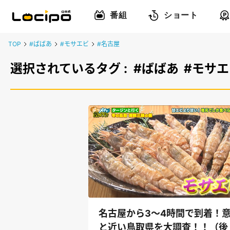
番組
ショート
TOP
#ばばあ
#モサエビ
#名古屋
選択されているタグ :
#ばばあ
#モサエ
名古屋から3～4時間で到着！
と近い鳥取県を大調査！！（後