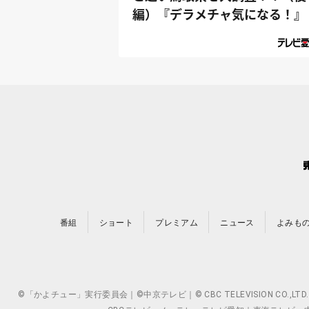
編）『デラメチャ気になる！』
番組
ショート
プレミアム
ニュース
よみも
©「かよチュー」実行委員会｜©中京テレビ｜© CBC TELEVISION 