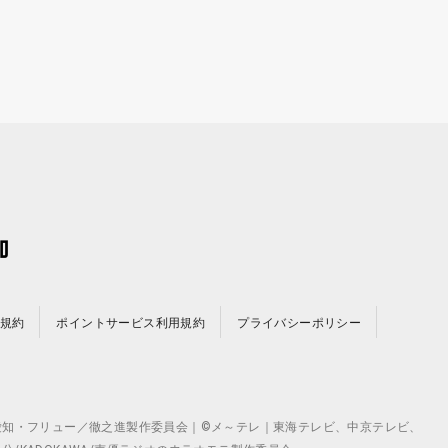
規約
ポイントサービス利用規約
プライバシーポリシー
©テレビ愛知・フリュー／徹之進製作委員会｜©メ～テレ｜東海テレビ、中京テレビ、