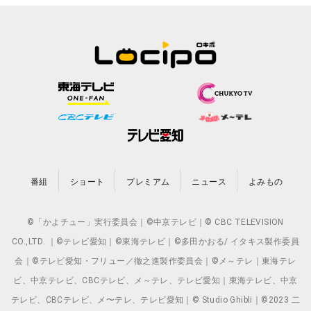
番組
ショート
プレミアム
ニュース
よみもの
©「かよチュー」実行委員会｜©中京テレビ｜© CBC TELEVISION
CO.,LTD. ｜©テレビ愛知｜©東海テレビ｜©多田かおる/ イタキス製作委員
会｜©テレビ愛知・フリュー／徹之進製作委員会｜©メ～テレ｜東海テレ
ビ、中京テレビ、CBCテレビ、メ～テレ、テレビ愛知｜東海テレビ、中京
テレビ、CBCテレビ、メ〜テレ、テレビ愛知｜© Studio Ghibli｜©2023 二