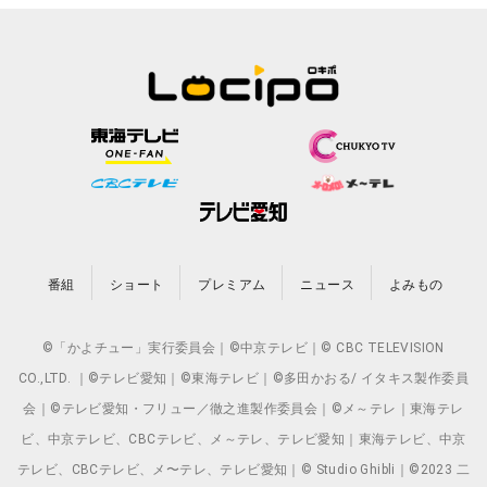
番組
ショート
プレミアム
ニュース
よみもの
©「かよチュー」実行委員会｜©中京テレビ｜© CBC TELEVISION
CO.,LTD. ｜©テレビ愛知｜©東海テレビ｜©多田かおる/ イタキス製作委員
会｜©テレビ愛知・フリュー／徹之進製作委員会｜©メ～テレ｜東海テレ
ビ、中京テレビ、CBCテレビ、メ～テレ、テレビ愛知｜東海テレビ、中京
テレビ、CBCテレビ、メ〜テレ、テレビ愛知｜© Studio Ghibli｜©2023 二