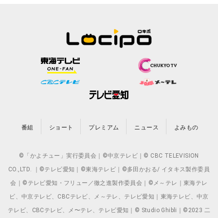
番組
ショート
プレミアム
ニュース
よみもの
©「かよチュー」実行委員会｜©中京テレビ｜© CBC TELEVISION
CO.,LTD. ｜©テレビ愛知｜©東海テレビ｜©多田かおる/ イタキス製作委員
会｜©テレビ愛知・フリュー／徹之進製作委員会｜©メ～テレ｜東海テレ
ビ、中京テレビ、CBCテレビ、メ～テレ、テレビ愛知｜東海テレビ、中京
テレビ、CBCテレビ、メ〜テレ、テレビ愛知｜© Studio Ghibli｜©2023 二