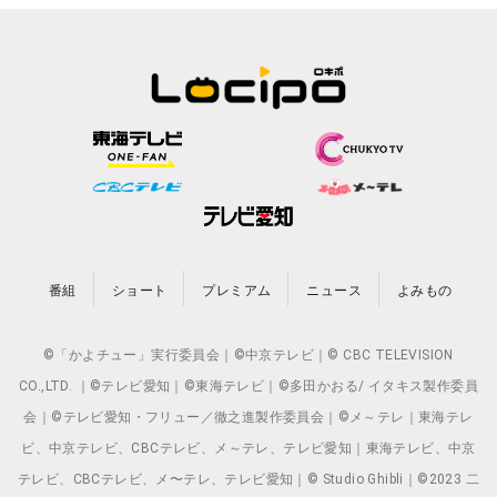
番組
ショート
プレミアム
ニュース
よみもの
©「かよチュー」実行委員会｜©中京テレビ｜© CBC TELEVISION
CO.,LTD. ｜©テレビ愛知｜©東海テレビ｜©多田かおる/ イタキス製作委員
会｜©テレビ愛知・フリュー／徹之進製作委員会｜©メ～テレ｜東海テレ
ビ、中京テレビ、CBCテレビ、メ～テレ、テレビ愛知｜東海テレビ、中京
テレビ、CBCテレビ、メ〜テレ、テレビ愛知｜© Studio Ghibli｜©2023 二